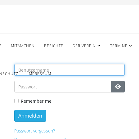
E
MITMACHEN
BERICHTE
DER VEREIN
TERMINE
NSCHUTZ
IMPRESSUM
Show Pa
Remember me
Anmelden
Passwort vergessen?