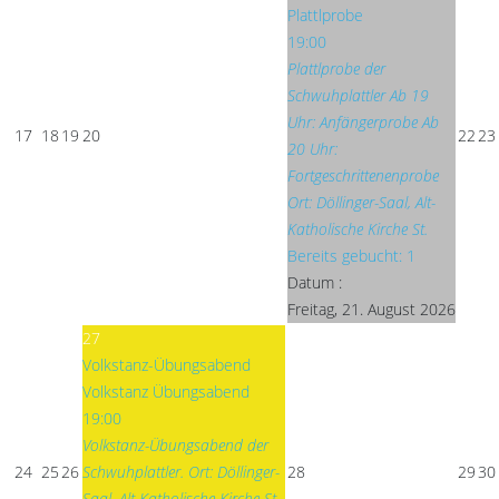
Plattlprobe
19:00
Plattlprobe der
Schwuhplattler Ab 19
Uhr: Anfängerprobe Ab
17
18
19
20
22
23
20 Uhr:
Fortgeschrittenenprobe
Ort: Döllinger-Saal, Alt-
Katholische Kirche St.
Bereits gebucht: 1
Datum :
Freitag, 21. August 2026
27
Volkstanz-Übungsabend
Volkstanz Übungsabend
19:00
Volkstanz-Übungsabend der
24
25
26
Schwuhplattler. Ort: Döllinger-
28
29
30
Saal, Alt-Katholische Kirche St.