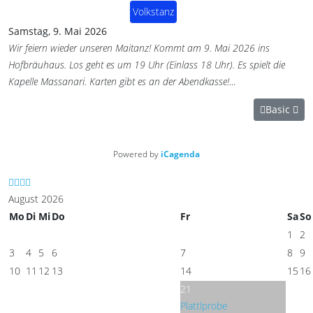
Volkstanz
Samstag, 9. Mai 2026
Wir feiern wieder unseren Maitanz! Kommt am 9. Mai 2026 ins
Hofbräuhaus. Los geht es um 19 Uhr (Einlass 18 Uhr). Es spielt die
Kapelle Massanari. Karten gibt es an der Abendkasse!
...
Basic
Powered by
iCagenda
August 2026
Mo
Di
Mi
Do
Fr
Sa
So
1
2
3
4
5
6
7
8
9
10
11
12
13
14
15
16
21
Plattlprobe