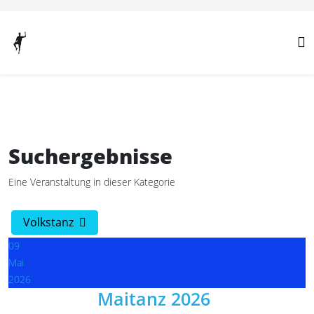
Vorheriges
Vorheriger
Nächstes
Nächstes
Jahr
Monat
Jahr
Monat
Suchergebnisse
Eine Veranstaltung in dieser Kategorie
Volkstanz
09
Mai
2026
Maitanz 2026