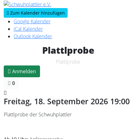
Vorheriges
Vorheriger
Nächstes
Nächstes
Jahr
Monat
Jahr
Monat
Zum Kalender hinzufügen
Google Kalender
iCal Kalender
Outlook Kalender
Plattlprobe
Plattlprobe
Anmelden
0
Freitag, 18. September 2026
19:00
Plattlprobe der Schwuhplattler