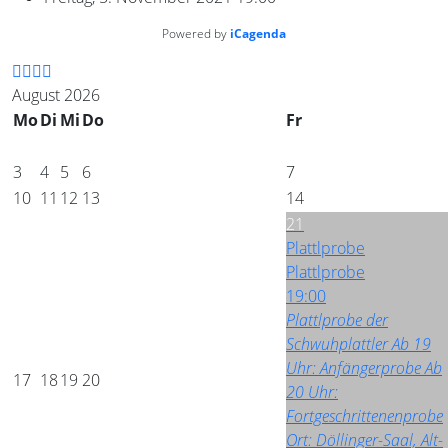
Powered by
iCagenda
August 2026
Mo
Di
Mi
Do
Fr
3
4
5
6
7
10
11
12
13
14
21
Plattlprobe
Plattlprobe
19:00
Plattlprobe der
Schwuhplattler Ab 19
Uhr: Anfängerprobe Ab
17
18
19
20
20 Uhr:
Fortgeschrittenenprobe
Ort: Döllinger-Saal, Alt-