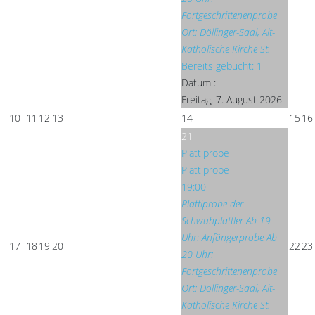
Fortgeschrittenenprobe
Ort: Döllinger-Saal, Alt-
Katholische Kirche St.
Bereits gebucht: 1
Datum :
Freitag, 7. August 2026
10
11
12
13
14
15
16
21
Plattlprobe
Plattlprobe
19:00
Plattlprobe der
Schwuhplattler Ab 19
Uhr: Anfängerprobe Ab
17
18
19
20
22
23
20 Uhr:
Fortgeschrittenenprobe
Ort: Döllinger-Saal, Alt-
Katholische Kirche St.