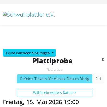
Vorheriges
Vorheriger
Nächstes
Nächstes
Jahr
Monat
Jahr
Monat
Zum Kalender hinzufügen
Plattlprobe
Plattlprobe
Keine Tickets für dieses Datum übrig
1
Wähle ein weiters Datum
Freitag, 15. Mai 2026
19:00