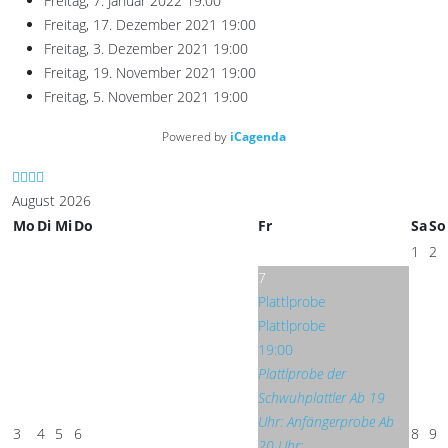
Freitag, 7. Januar 2022
19:00
Freitag, 17. Dezember 2021
19:00
Freitag, 3. Dezember 2021
19:00
Freitag, 19. November 2021
19:00
Freitag, 5. November 2021
19:00
Powered by
iCagenda
August 2026
Mo
Di
Mi
Do
Fr
Sa
So
1
2
7
Plattlprobe
Plattlprobe
19:00
Plattlprobe der
Schwuhplattler Ab 19
Uhr: Anfängerprobe Ab
3
4
5
6
8
9
20 Uhr: